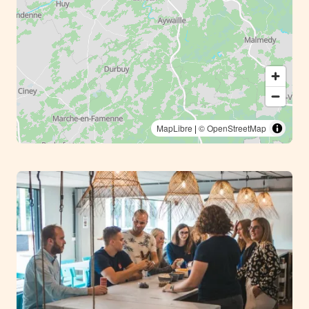
MapLibre
|
© OpenStreetMap